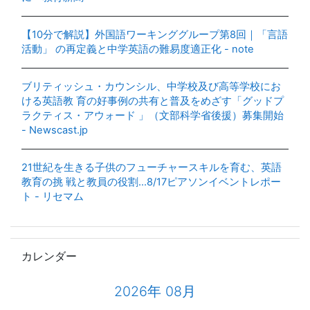
【10分で解説】外国語ワーキンググループ第8回｜「言語
活動」 の再定義と中学英語の難易度適正化 - note
ブリティッシュ・カウンシル、中学校及び高等学校にお
ける英語教 育の好事例の共有と普及をめざす「グッドプ
ラクティス・アウォード 」（文部科学省後援）募集開始
- Newscast.jp
21世紀を生きる子供のフューチャースキルを育む、英語
教育の挑 戦と教員の役割…8/17ピアソンイベントレポー
ト - リセマム
カレンダー をスキップする
カレンダー
2026年 08月