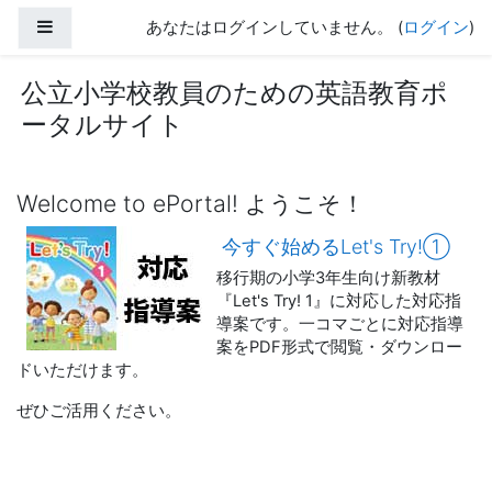
メインコンテンツへスキップする
サイドパネル
あなたはログインしていません。 (
ログイン
)
公立小学校教員のための英語教育ポ
ータルサイト
Welcome to ePortal! ようこそ！
今すぐ始めるLet's Try!①
移行期の小学3年生向け新教材
『Let's Try! 1』に対応した対応指
導案です。
一コマごとに対応指導
案をPDF形式で閲覧・ダウンロー
ドいただけます。
ぜひご活用ください。