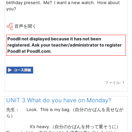
birthday present. Me? I want a new watch. How about
you?
音声を聞く
Poodll not displayed because it has not been
registered. Ask your teacher/administrator to register
Poodll at Poodll.com.
ファイル: 1
UNIT 3 What do you have on Monday?
先生：
Look. This is my bag.
（自分のかばんを見せなが
ら）
It’s heavy.
（自分のかばんを持って重そうに）