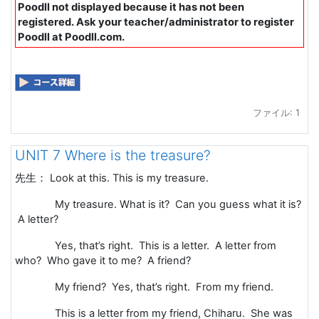
Poodll not displayed because it has not been
registered. Ask your teacher/administrator to register
Poodll at Poodll.com.
ファイル: 1
UNIT 7 Where is the treasure?
先生：
Look at this. This is my treasure.
My treasure. What is it? Can you guess what it is?
A letter?
Yes, that’s right. This is a letter. A letter from
who? Who gave it to me? A friend?
My friend? Yes, that’s right. From my friend.
This is a letter from my friend, Chiharu. She was