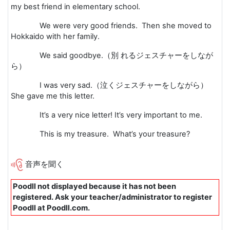
my best friend in elementary school.
We were very good friends. Then she moved to
Hokkaido with her family.
We said goodbye.
（別 れるジェスチャーをしなが
ら）
I was very sad.
（泣くジェスチャーをしながら）
She gave me this letter.
It’s a very nice letter! It’s very important to me.
This is my treasure. What’s your treasure?
音声を聞く
Poodll not displayed because it has not been
registered. Ask your teacher/administrator to register
Poodll at Poodll.com.