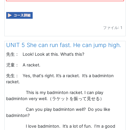
ファイル: 1
UNIT 5 She can run fast. He can jump high.
先生：
Look! Look at this. What’s this?
児童：
A racket.
先生：
Yes, that
’
s right. It’s a racket. It’s a badminton
racket.
This is my badminton racket. I can play
badminton very well.
（ラケットを振って見せる）
Can you play badminton well? Do you like
badminton?
I love badminton. It’s a lot of fun. I’m a good