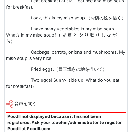
I eat breakfast at six. I eat rice and miso soup
for breakfast.
Look, this is my miso soup.
（お椀の絵を描く）
I have many vegetables in my miso soup.
What’s in my miso soup?
（ 児 童 と や り 取 り し な が
ら）
Cabbage, carrots, onions and mushrooms. My
miso soup is very nice!
Fried eggs.
（目玉焼きの絵を描いて）
Two eggs! Sunny-side up. What do you eat
for breakfast?
音声を聞く
Poodll not displayed because it has not been
registered. Ask your teacher/administrator to register
Poodll at Poodll.com.