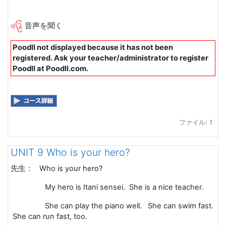
音声を聞く
Poodll not displayed because it has not been
registered. Ask your teacher/administrator to register
Poodll at Poodll.com.
ファイル: 1
UNIT 9 Who is your hero?
先生：
Who is your hero?
My hero is Itani sensei. She is a nice teacher.
She can play the piano well.
She can swim fast.
She can run fast, too.