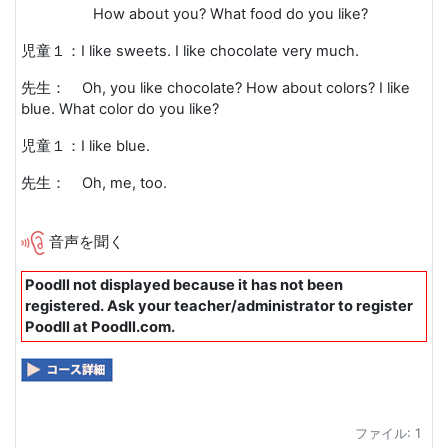
How about you? What food do you like?
児童１：
I like sweets. I like chocolate very much.
先生：
Oh, you like chocolate? How about colors? I like
blue. What color do you like?
児童１：
I like blue.
先生：
Oh, me, too.
音声を聞く
Poodll not displayed because it has not been
registered. Ask your teacher/administrator to register
Poodll at Poodll.com.
ファイル: 1