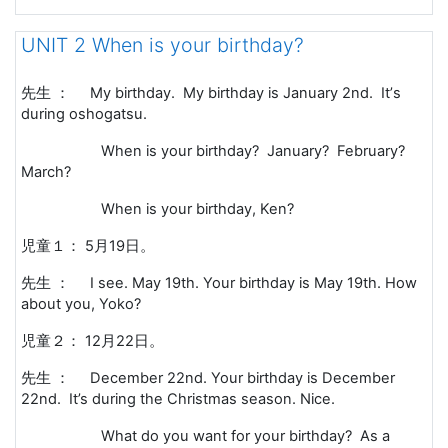
UNIT 2 When is your birthday?
先生 ：
My birthday. My birthday is January 2nd. It
’
s
during oshogatsu.
When is your birthday? January? February?
March?
When is your birthday, Ken?
児童１：
5
月
19
日。
先生 ：
I see. May 19th. Your birthday is May 19th. How
about you, Yoko?
児童２：
12
月
22
日。
先生 ：
December 22nd. Your birthday is December
22nd. It’s during the Christmas season. Nice.
What do you want for your birthday? As a